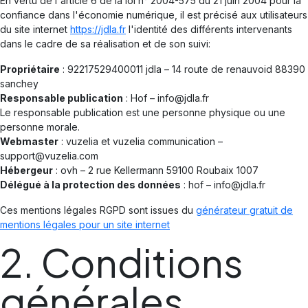
En vertu de l'article 6 de la loi n° 2004-575 du 21 juin 2004 pour la
confiance dans l'économie numérique, il est précisé aux utilisateurs
du site internet
https://jdla.fr
l'identité des différents intervenants
dans le cadre de sa réalisation et de son suivi:
Propriétaire
: 92217529400011 jdla – 14 route de renauvoid 88390
sanchey
Responsable publication
: Hof – info@jdla.fr
Le responsable publication est une personne physique ou une
personne morale.
Webmaster
: vuzelia et vuzelia communication –
support@vuzelia.com
Hébergeur
: ovh – 2 rue Kellermann 59100 Roubaix 1007
Délégué à la protection des données
: hof – info@jdla.fr
Ces mentions légales RGPD sont issues du
générateur gratuit de
mentions légales pour un site internet
2. Conditions
générales