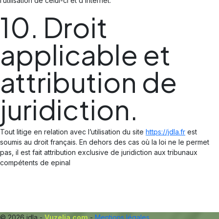
l’utilisation de celui-ci et d’Internet.
10. Droit
applicable et
attribution de
juridiction.
Tout litige en relation avec l’utilisation du site
https://jdla.fr
est
soumis au droit français. En dehors des cas où la loi ne le permet
pas, il est fait attribution exclusive de juridiction aux tribunaux
compétents de epinal
© 2026 jdla -
Vuzelia.com
-
Mentions légales