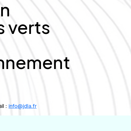
en
 verts
nnement
il :
info@jdla.fr